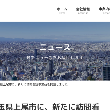
ホーム
会社情報
事業内
Home
About-us
Service
ニュース
最新ニュースをお届けします
県上尾市に、新たに訪問看護事業所を開設しました
玉県上尾市に、新たに訪問看