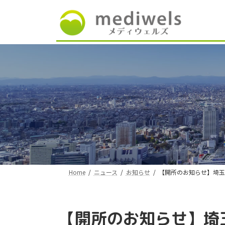
コ
ナ
ン
ビ
テ
ゲ
ン
ー
ツ
シ
へ
ョ
ス
ン
キ
に
ッ
移
プ
動
Home
ニュース
お知らせ
【開所のお知らせ】埼玉
【開所のお知らせ】埼